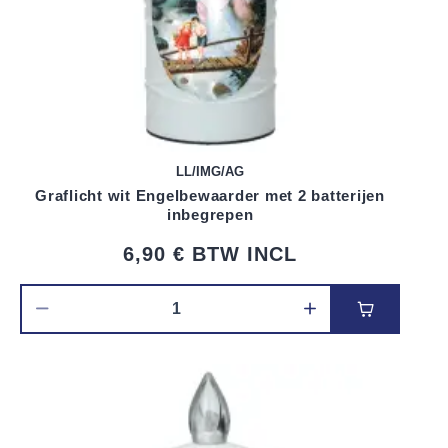
LL/IMG/AG
Graflicht wit Engelbewaarder met 2 batterijen
inbegrepen
6,90 €
BTW INCL
Voeg toe 