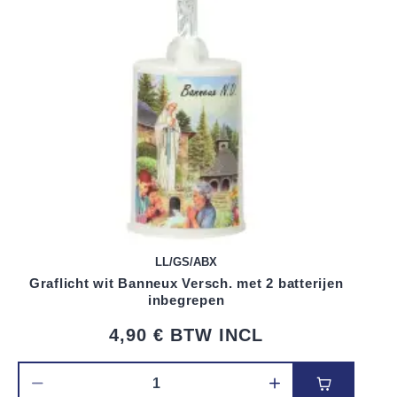
LL/GS/ABX
Graflicht wit Banneux Versch. met 2 batterijen
inbegrepen
4,90 €
BTW INCL
Voeg toe 