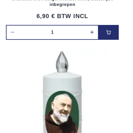
inbegrepen
6,90 €
BTW INCL
Voeg toe 