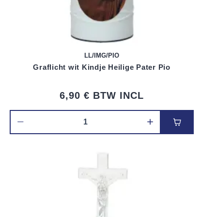
LL/IMG/PIO
Graflicht wit Kindje Heilige Pater Pio
6,90 €
BTW INCL
Voeg toe 