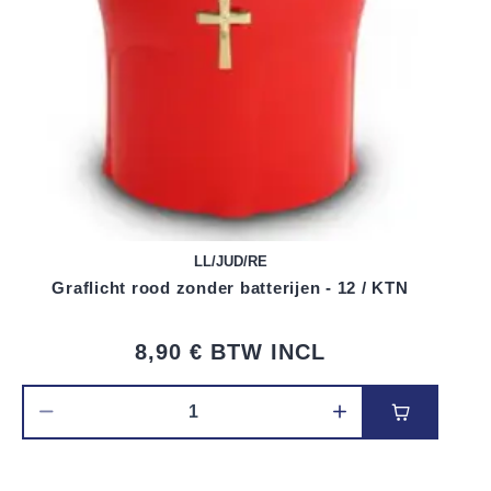
LL/JUD/RE
Graflicht rood zonder batterijen - 12 / KTN
8,90 €
BTW INCL
Voeg toe 