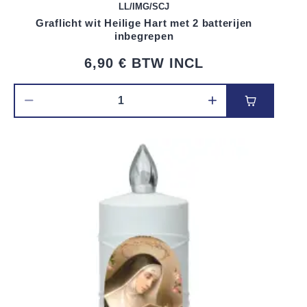
LL/IMG/SCJ
Graflicht wit Heilige Hart met 2 batterijen
inbegrepen
6,90 €
BTW INCL
Voeg toe 