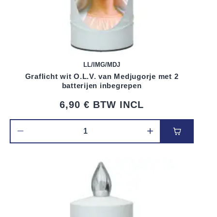
LL/IMG/MDJ
Graflicht wit O.L.V. van Medjugorje met 2
batterijen inbegrepen
6,90 €
BTW INCL
Voeg toe 