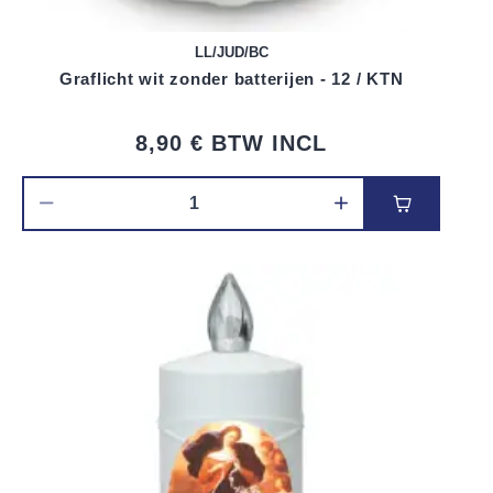
LL/JUD/BC
Graflicht wit zonder batterijen - 12 / KTN
8,90 €
BTW INCL
Voeg toe 