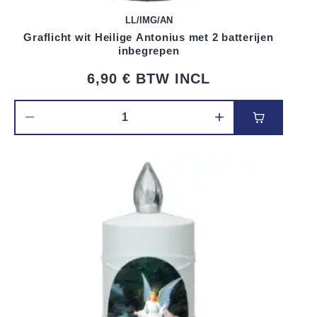
LL/IMG/AN
Graflicht wit Heilige Antonius met 2 batterijen
inbegrepen
6,90 €
BTW INCL
Voeg toe 