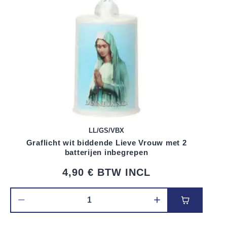
LL/GS/VBX
Graflicht wit biddende Lieve Vrouw met 2
batterijen inbegrepen
4,90 €
BTW INCL
Voeg toe 