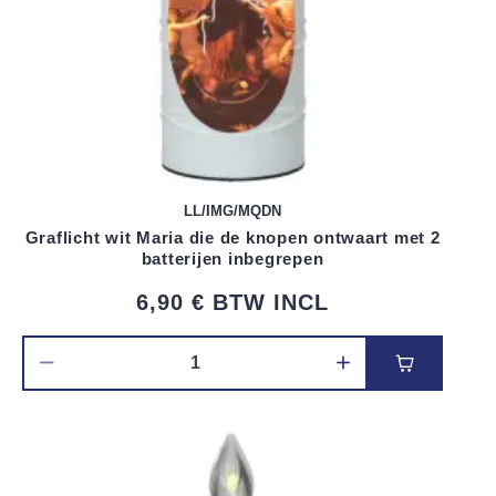
LL/IMG/MQDN
Graflicht wit Maria die de knopen ontwaart met 2
batterijen inbegrepen
6,90 €
BTW INCL
Voeg toe 