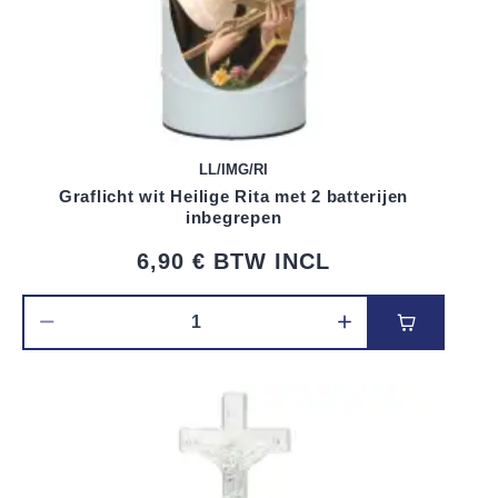
LL/IMG/RI
Graflicht wit Heilige Rita met 2 batterijen
inbegrepen
6,90 €
BTW INCL
Voeg toe 