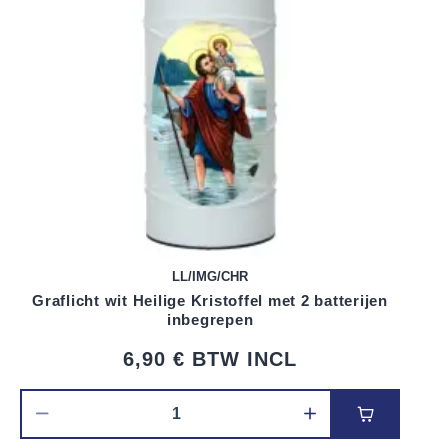
LL/IMG/CHR
Graflicht wit Heilige Kristoffel met 2 batterijen
inbegrepen
6,90 €
BTW INCL
Voeg toe 