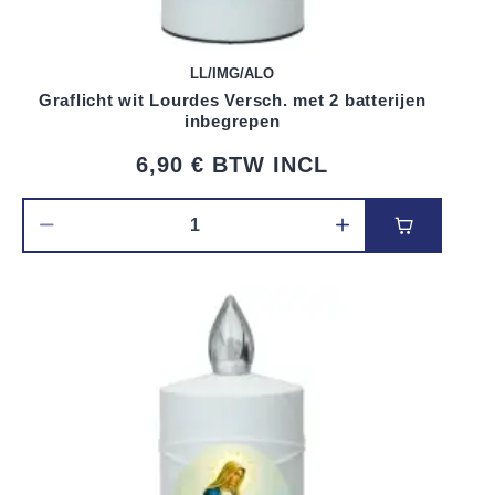
LL/IMG/ALO
Graflicht wit Lourdes Versch. met 2 batterijen
inbegrepen
6,90 €
BTW INCL
Voeg toe 