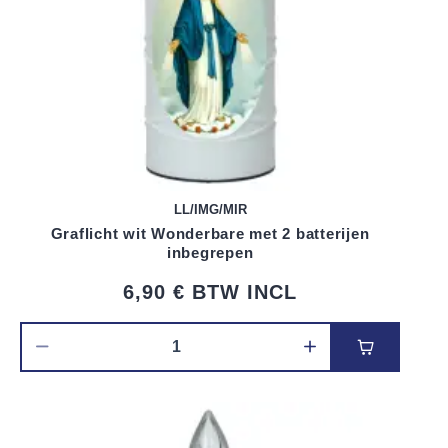
LL/IMG/MIR
Graflicht wit Wonderbare met 2 batterijen
inbegrepen
6,90 €
BTW INCL
Voeg toe 