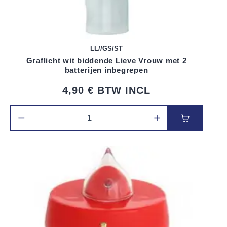
LL//GS/ST
Graflicht wit biddende Lieve Vrouw met 2
batterijen inbegrepen
4,90 €
BTW INCL
Voeg toe 