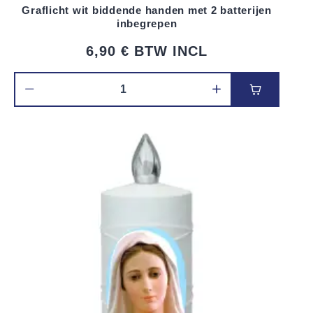
Graflicht wit biddende handen met 2 batterijen
inbegrepen
6,90 €
BTW INCL
Voeg toe 