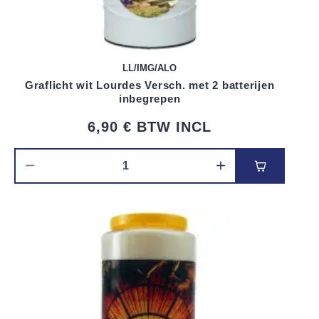
LL/IMG/ALO
Graflicht wit Lourdes Versch. met 2 batterijen
inbegrepen
6,90 €
BTW INCL
Voeg toe 