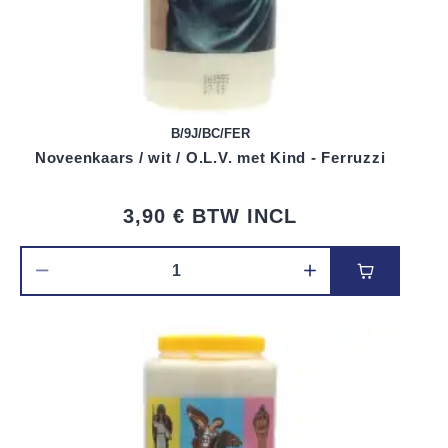
B/9J/BC/FER
Noveenkaars / wit / O.L.V. met Kind - Ferruzzi
3,90 €
BTW INCL
Voeg toe 