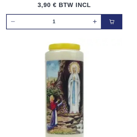
3,90 €
BTW INCL
Voeg toe 