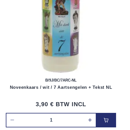
B/9J/BC/7ARC-NL
Noveenkaars / wit / 7 Aartsengelen + Tekst NL
3,90 €
BTW INCL
Voeg toe 