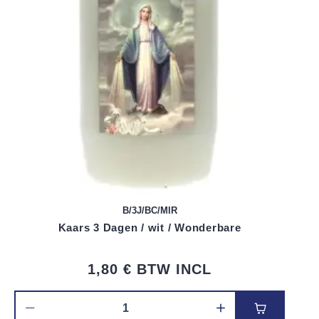
B/3J/BC/MIR
Kaars 3 Dagen / wit / Wonderbare
1,80 €
BTW INCL
Voeg toe 