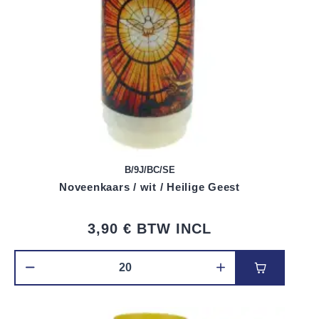
B/9J/BC/SE
Noveenkaars / wit / Heilige Geest
3,90 €
BTW INCL
Voeg toe 