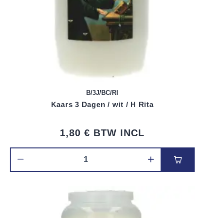
B/3J/BC/RI
Kaars 3 Dagen / wit / H Rita
1,80 €
BTW INCL
Voeg toe 