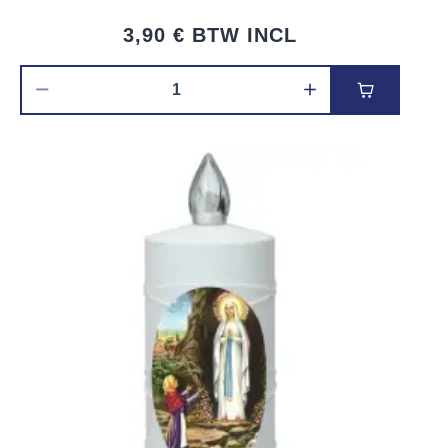
3,90 €
BTW INCL
Voeg toe 