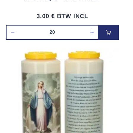
3,00 €
BTW INCL
Voeg toe 