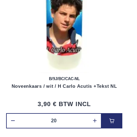
B/9J/BC/CAC-NL
Noveenkaars / wit / H Carlo Acutis +Tekst NL
3,90 €
BTW INCL
Voeg toe 