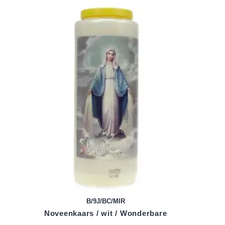
B/9J/BC/MIR
Noveenkaars / wit / Wonderbare