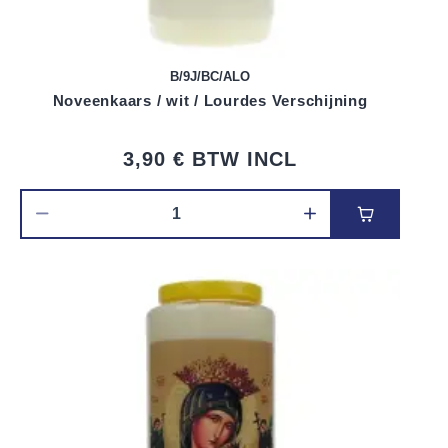
B/9J/BC/ALO
Noveenkaars / wit / Lourdes Verschijning
3,90 €
BTW INCL
Voeg toe 