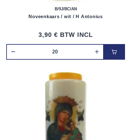
B/9J/BC/AN
Noveenkaars / wit / H Antonius
3,90 €
BTW INCL
Voeg toe 