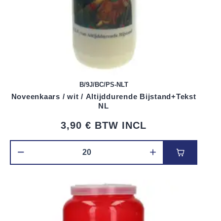
B/9J/BC/PS-NLT
Noveenkaars / wit / Altijddurende Bijstand+Tekst
NL
3,90 €
BTW INCL
Voeg toe 