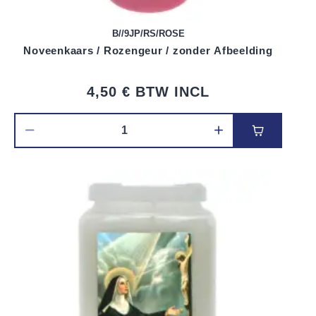
B//9JP/RS/ROSE
Noveenkaars / Rozengeur / zonder Afbeelding
4,50 €
BTW INCL
Voeg toe 