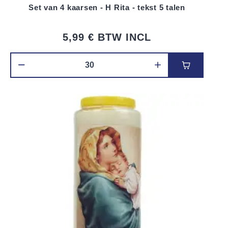
Set van 4 kaarsen - H Rita - tekst 5 talen
5,99 €
BTW INCL
Voeg toe 