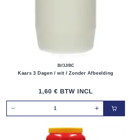
B//3J/BC
Kaars 3 Dagen / wit / Zonder Afbeelding
1,60 €
BTW INCL
Voeg toe 