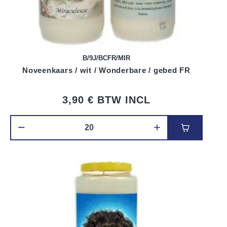
B/9J/BCFR/MIR
Noveenkaars / wit / Wonderbare / gebed FR
3,90 €
BTW INCL
Voeg toe 