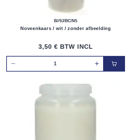
B//9J/BC/NS
Noveenkaars / wit / zonder afbeelding
3,50 €
BTW INCL
Voeg toe 