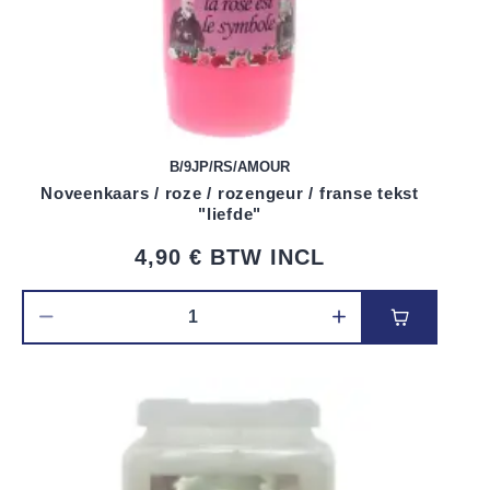
B/9JP/RS/AMOUR
Noveenkaars / roze / rozengeur / franse tekst
"liefde"
4,90 €
BTW INCL
Voeg toe 