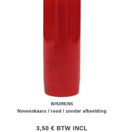
B//9J/RE/NS
Noveenkaars / rood / zonder afbeelding
3,50 €
BTW INCL