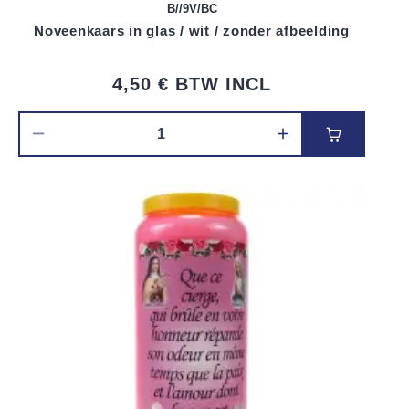
B//9V/BC
Noveenkaars in glas / wit / zonder afbeelding
4,50 €
BTW INCL
Voeg toe 