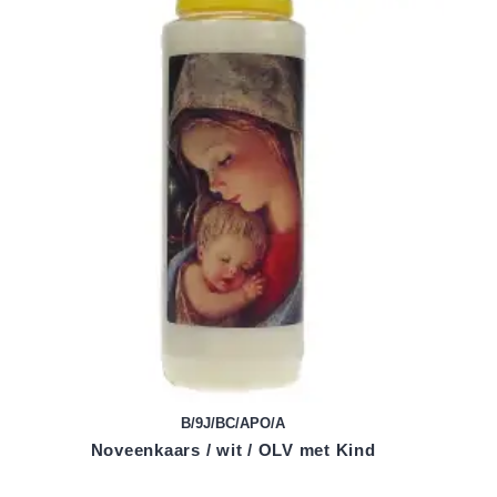
B/9J/BC/APO/A
Noveenkaars / wit / OLV met Kind