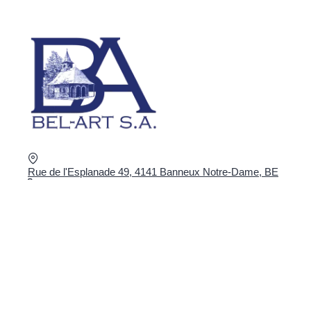
Rue de l'Esplanade 49, 4141 Banneux Notre-Dame, BE
+32 4 360 02 16
shop@bel-art.net
BTW : BE0403.934.922