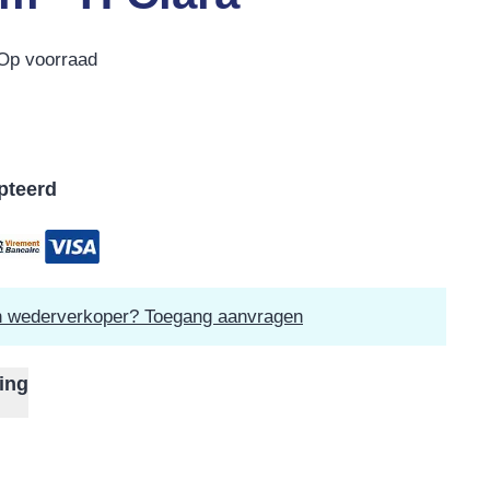
Op voorraad
pteerd
n wederverkoper? Toegang aanvragen
ing