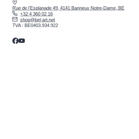
Rue de l'Esplanade 49, 4141 Banneux Notre-Dame, BE
+32 4 360 02 16
shop@bel-art.net
TVA : BE0403.934.922
COMMANDER EN LIGNE
Politique de confidentialité
Conditions générales
Livraison et retour
Paiement sécurisé
Plan du site
À PROPOS DE BEL-ART