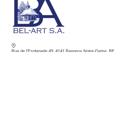
Rue de l'Esplanade 49, 4141 Banneux Notre-Dame, BE
+32 4 360 02 16
shop@bel-art.net
BTW : BE0403.934.922
BESTEL ONLINE
Privacybeleid