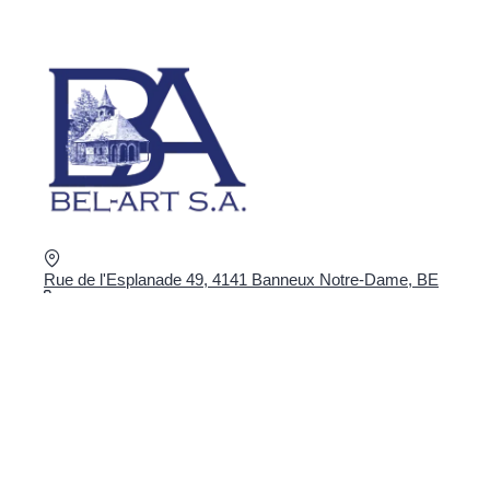
Rue de l'Esplanade 49, 4141 Banneux Notre-Dame, BE
+32 4 360 02 16
shop@bel-art.net
BTW : BE0403.934.922