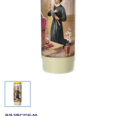
B/9J/BC/GE-NL