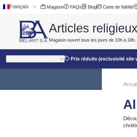
Français
Magasin
FAQs
Blog
Carte de fidélité
Articles religieu
Magasin ouvert tous les jours de 10h à 18h.
Toutes les catégories
Prix réduits (exclusivité site
Accue
Al
Décou
chréti