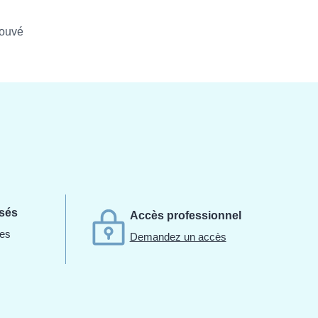
rouvé
isés
Accès professionnel
des
Demandez un accès
.