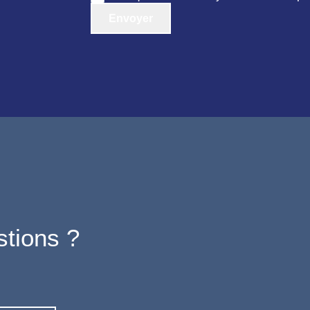
Envoyer
?
tions ?