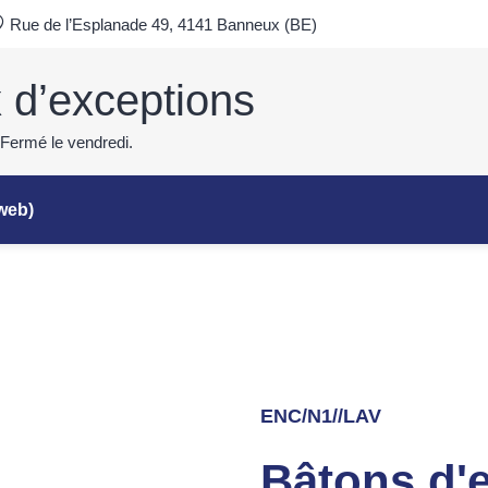
Rue de l’Esplanade 49, 4141 Banneux (BE)
x d’exceptions
 Fermé le vendredi.
 web)
ENC/N1//LAV
Bâtons d'