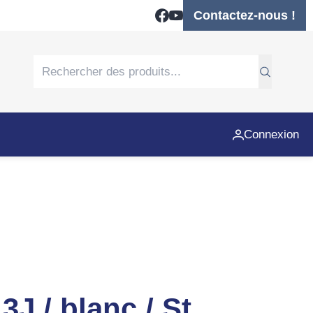
Contactez-nous !
Connexion
3J / blanc / St