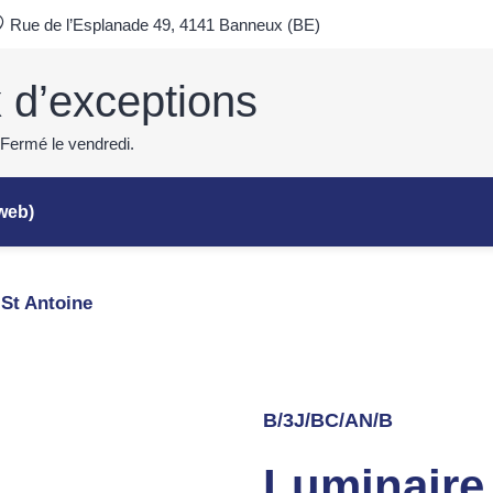
Rue de l’Esplanade 49, 4141 Banneux (BE)
x d’exceptions
 Fermé le vendredi.
 web)
 St Antoine
B/3J/BC/AN/B
Luminaire 