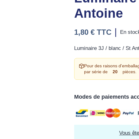
Antoine
|
1,80 €
TTC
En stoc
Luminaire 3J / blanc / St An
Pour des raisons d'emballag
par série de
20
pièces.
Modes de paiements ac
Vous êt