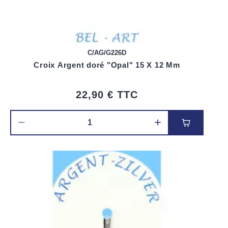
C/AG/G226D
Croix Argent doré "Opal" 15 X 12 Mm
22,90 €
TTC
Ajouter au