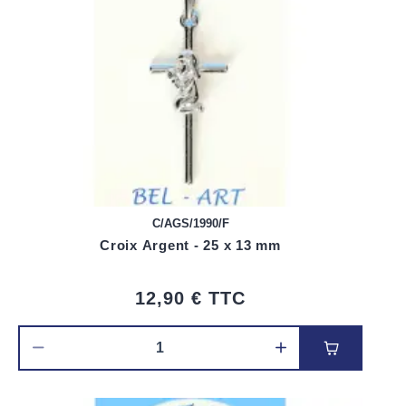
C/AGS/1990/F
Croix Argent - 25 x 13 mm
12,90 €
TTC
Ajouter au