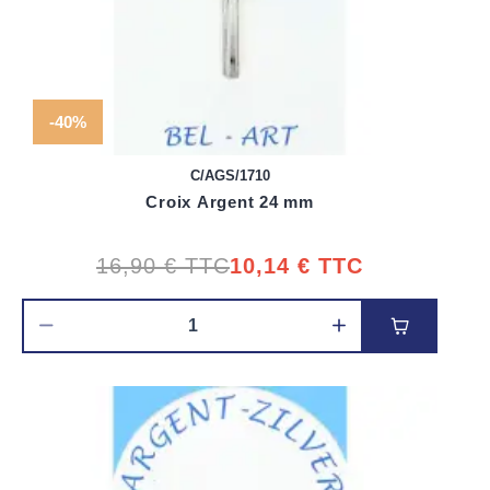
-40%
C/AGS/1710
Croix Argent 24 mm
16,90 €
TTC
10,14 €
TTC
Ajouter au