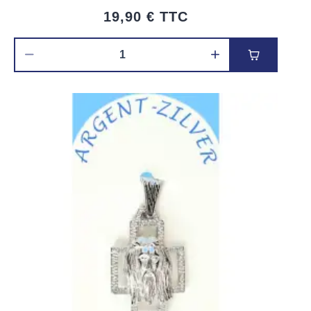
19,90 €
TTC
Ajouter au