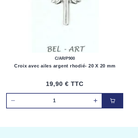
C/AR/P900
Croix avec ailes argent rhodié- 20 X 20 mm
19,90 €
TTC
Ajouter au