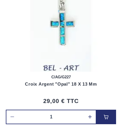
C/AG/G227
Croix Argent "Opal" 18 X 13 Mm
29,00 €
TTC
Ajouter au