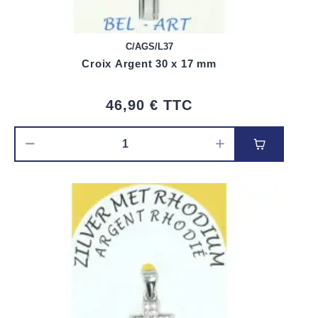
C/AGS/L37
Croix Argent 30 x 17 mm
46,90 €
TTC
Ajouter au