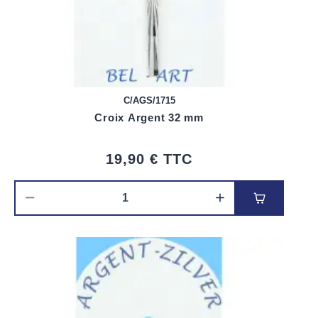
C/AGS/1715
Croix Argent 32 mm
19,90 €
TTC
Ajouter au