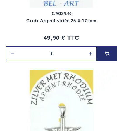
C/AGS/L40
Croix Argent striée 25 X 17 mm
49,90 €
TTC
Ajouter au