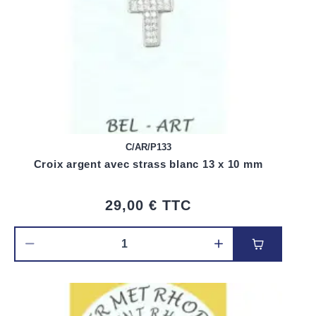
C/AR/P133
Croix argent avec strass blanc 13 x 10 mm
29,00 €
TTC
Ajouter au