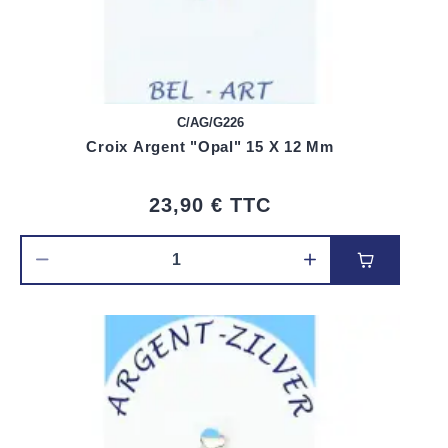
C/AG/G226
Croix Argent "Opal" 15 X 12 Mm
23,90 €
TTC
Ajouter au