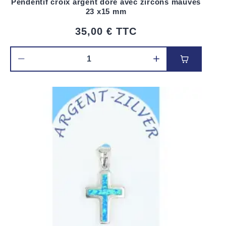
Pendentif croix argent doré avec zircons mauves
23 x15 mm
35,00 €
TTC
Ajouter au