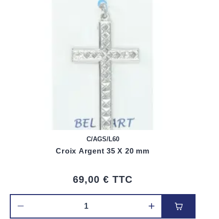
C/AGS/L60
Croix Argent 35 X 20 mm
69,00 €
TTC
Ajouter au