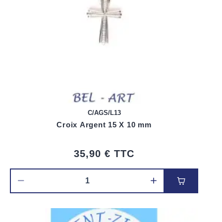
C/AGS/L13
Croix Argent 15 X 10 mm
35,90 €
TTC
Ajouter au